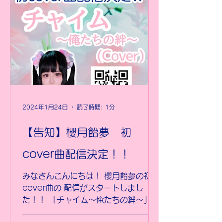
2024年1月24日
読了時間: 1分
【告知】櫻月飴夢 初
cover曲配信決定！！
みなさんこんにちは！ 櫻月飴夢の初
cover曲の 配信がスタートしまし
た！！ 「チャイム〜俺たちの絆〜」で
す！ ぜひ各種配信媒体にて ご視聴く