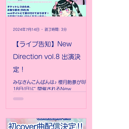
2024年7月14日
読了時間: 3分
【ライブ告知】New
Direction vol.8 出演決
定！
みなさんこんばんは♪ 櫻月飴夢が8月
18日(日)に 開催されるNew
Direction vol.8 に出演することが決
定しました！ ご予約はこちらから！
https://www.sakurazukiamu.com/
event-details/new-direction-v...