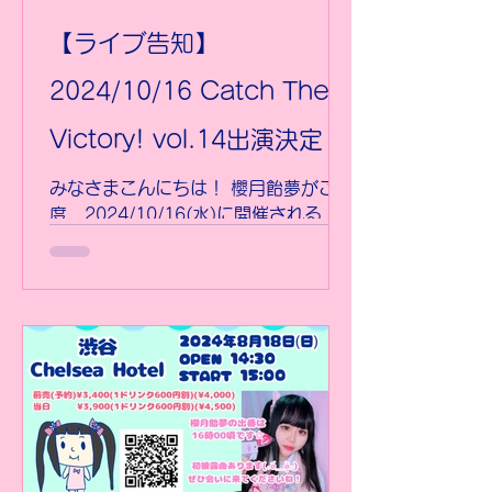
【ライブ告知】
2024/10/16 Catch The
Victory! vol.14出演決定！
みなさまこんにちは！ 櫻月飴夢がこの
度、2024/10/16(水)に開催される
Catch The Victory! vol.14に出演決
定となりました！ ご予約はこちらか
ら！
https://www.sakurazukiamu.com/
event-details/catc...