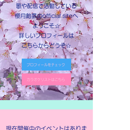
歌や配信で活動している
櫻月飴夢のofficial site
へ
ようこそ☆
​詳しいプロフィールは
こちらからどうぞ☆
プロフィールをチェック
カラオケリストはこちら
現在開催中のイベントはありま